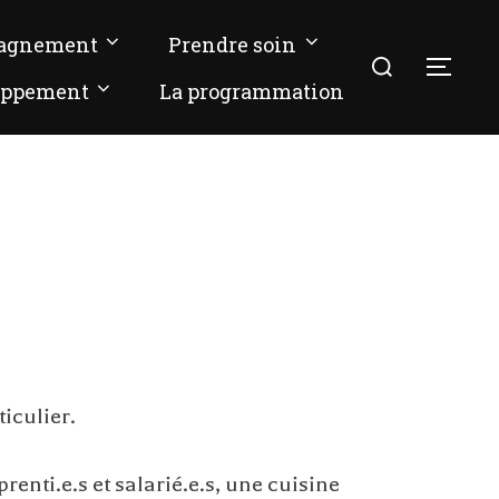
pagnement
Prendre soin
oppement
La programmation
iculier.
enti.e.s et salarié.e.s, une cuisine